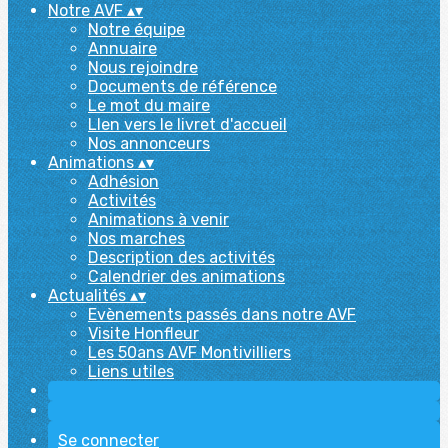
Notre AVF
▴
▾
Notre équipe
Annuaire
Nous rejoindre
Documents de référence
Le mot du maire
LIen vers le livret d'accueil
Nos annonceurs
Animations
▴
▾
Adhésion
Activités
Animations à venir
Nos marches
Description des activités
Calendrier des animations
Actualités
▴
▾
Evènements passés dans notre AVF
Visite Honfleur
Les 50ans AVF Montivilliers
Liens utiles
Se connecter