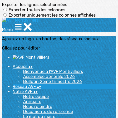
Exporter les lignes sélectionnées
Exporter toutes les colonnes
Exporter uniquement les colonnes affichées
Menu
Ajoutez un logo, un bouton, des réseaux sociaux
Cliquez pour éditer
Accueil
▴
▾
Bienvenue à l'AVF Montivilliers
Assemblee Générale 2026
Bulletin 2ème trimestre 2026
Réseau AVF
▴
▾
Notre AVF
▴
▾
Notre équipe
Annuaire
Nous rejoindre
Documents de référence
Le mot du maire