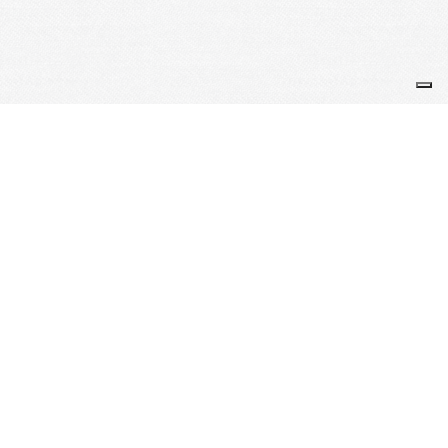
Je m'abonne à la newsletter
OK
Plan du site
Licences
Mentions légales
CGUV
Paramétrer vos cookies
Se connecter
Propulsé par AssoConnect, le logiciel des
associations de Loisirs
Vos choix en matière de confidentialité