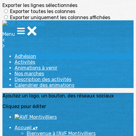
Exporter les lignes sélectionnées
Exporter toutes les colonnes
Exporter uniquement les colonnes affichées
Menu
<
>
Adhésion
Activités
Animations à venir
Nos marches
Description des activités
Calendrier des animations
Ajoutez un logo, un bouton, des réseaux sociaux
Cliquez pour éditer
Accueil
▴
▾
Bienvenue à l'AVF Montivilliers